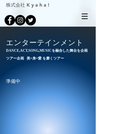
株式会社 K y a h a !
エンターテインメント
DANCE,ACT,SONG,MUSICを融合した舞台を企画
​ツアー企画 美×身×愛 を磨くツアー
​準備中