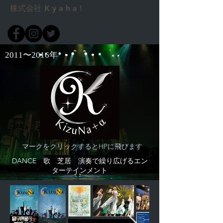
株式会社 K y a h a !
2011〜2016年
マークをクリックするとHPに飛びます
DANCE 歌 芝居 演奏で繰り広げるエン
ターテインメント​